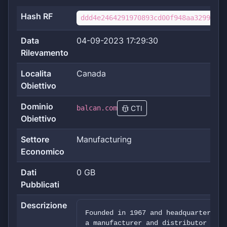
Hash RF
ddd4e2464291970893cd00f948aa32995d5f
Data
04-09-2023 17:29:30
Rilevamento
Localita
Canada
Obiettivo
Dominio
balcan.com
CTI
Obiettivo
Settore
Manufacturing
Economico
Dati
0 GB
Pubblicati
Descrizione
Founded in 1967 and headquartered i
a manufacturer and distributor of t