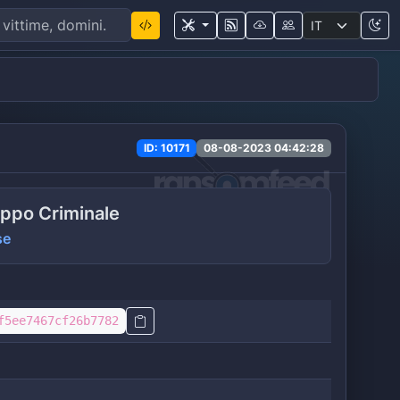
ID: 10171
08-08-2023 04:42:28
ppo Criminale
se
f5ee7467cf26b7782