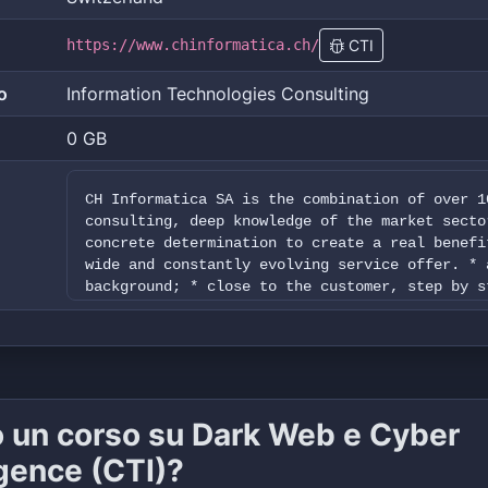
https://www.chinformatica.ch/
CTI
o
Information Technologies Consulting
0 GB
CH Informatica SA is the combination of over 1
consulting, deep knowledge of the market secto
concrete determination to create a real benefi
wide and constantly evolving service offer. * 
background; * close to the customer, step by s
projects; * decisive for the customer and for 
business; * lean, proactive and reactive; * co
trendsXXXXwww.chinformatica.ch/
o un corso su Dark Web e Cyber
igence (CTI)?