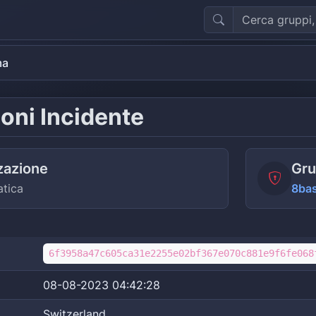
ma
oni Incidente
zazione
Gru
atica
8ba
6f3958a47c605ca31e2255e02bf367e070c881e9f6fe068
08-08-2023 04:42:28
Switzerland