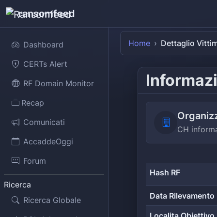
ransomfeed
Home
Dettaglio Vitti
Dashboard
CERTs Alert
Informazi
RF Domain Monitor
Recap
Organiz
Comunicati
CH inform
AccaddeOggi
Forum
Hash RF
Ricerca
Data Rilevamento
Ricerca Globale
Localita Obiettivo